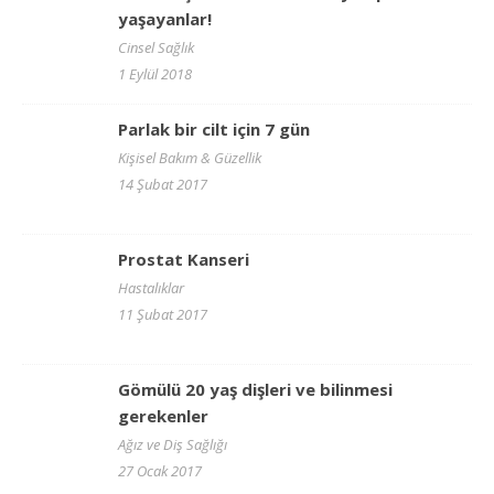
yaşayanlar!
Cinsel Sağlık
1 Eylül 2018
Parlak bir cilt için 7 gün
Kişisel Bakım & Güzellik
14 Şubat 2017
Prostat Kanseri
Hastalıklar
11 Şubat 2017
Gömülü 20 yaş dişleri ve bilinmesi
gerekenler
Ağız ve Diş Sağlığı
27 Ocak 2017