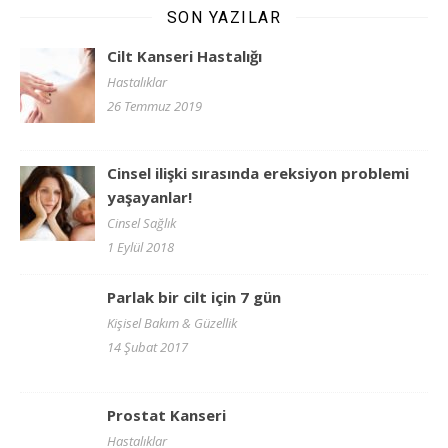
SON YAZILAR
Cilt Kanseri Hastalığı
Hastalıklar
26 Temmuz 2019
Cinsel ilişki sırasında ereksiyon problemi
yaşayanlar!
Cinsel Sağlık
1 Eylül 2018
Parlak bir cilt için 7 gün
Kişisel Bakım & Güzellik
14 Şubat 2017
Prostat Kanseri
Hastalıklar